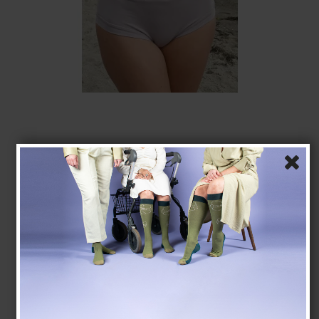
Slip, lilac
SupCare Concious (GOTS)
SA300-2
EUR 13,00