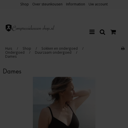
Shop
Over steunkousen
Information
Uw account
Huis
/
Shop
/
Sokken en ondergoed
/
Ondergoed
/
Duurzaam ondergoed
/
Dames
Dames