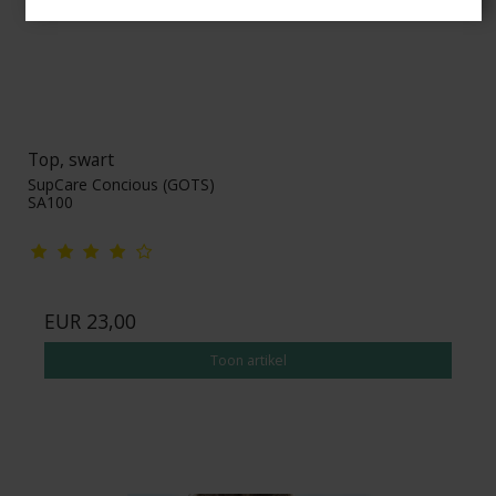
Top, swart
SupCare Concious (GOTS)
SA100
EUR 23,00
Toon artikel