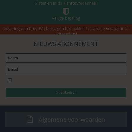
5 sterren in de klanttevredenheid
Veilige betaling
Levering aan huis! Wij bezorgen het pakket tot aan je voordeur of
brievenbus!
NIEUWS ABONNEMENT
Ik wil inschrijven voor de nieuwsbrief
Goedkeuren
Algemene voorwaarden