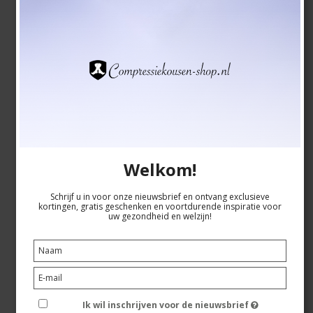
Korte Compressiekousen SoftAir +Plus met grip,
Rood
SoftAir fibers
2510-6
Welkom!
Bekijk hier de maattabel
Schrijf u in voor onze nieuwsbrief en ontvang exclusieve
kortingen, gratis geschenken en voortdurende inspiratie voor
uw gezondheid en welzijn!
EUR 17,00
EUR 14,00
Toon artikel
Ik wil inschrijven voor de nieuwsbrief