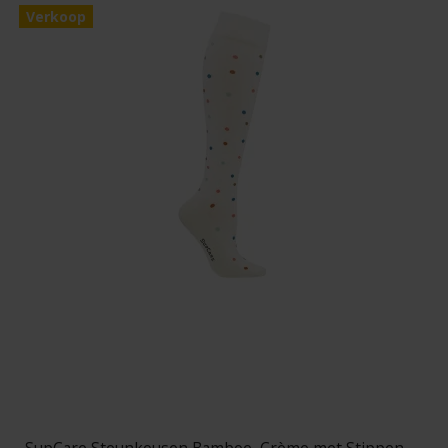
Verkoop
SupCare Steunkousen Bamboe, Crème met Stippen