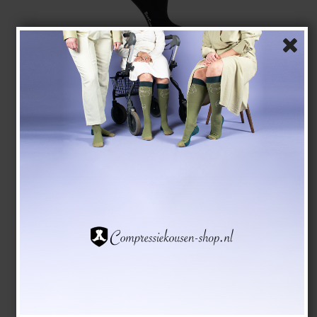
Steunkousen van BIO Katoen, Flower Shower, Zwart
SupCare
22-4010
Bekijk hier de maattabel
EUR 18,00
EUR 15,00