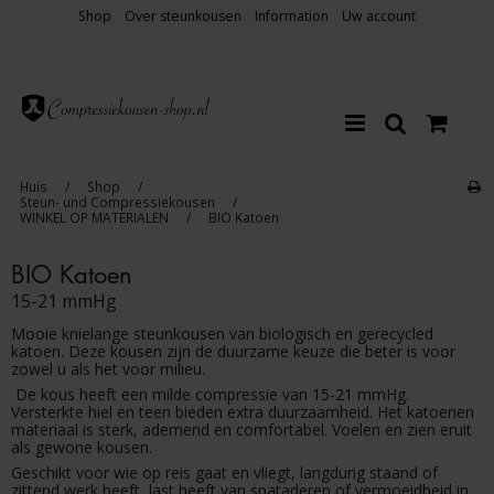
Shop
Over steunkousen
Information
Uw account
Huis
/
Shop
/
Steun- und Compressiekousen
/
WINKEL OP MATERIALEN
/
BIO Katoen
BIO Katoen
15-21 mmHg
Mooie knielange steunkousen van biologisch en gerecycled
katoen. Deze kousen zijn de duurzame keuze die beter is voor
zowel u als het voor milieu.
De kous heeft een milde compressie van 15-21 mmHg.
Versterkte hiel en teen bieden extra duurzaamheid. Het katoenen
materiaal is sterk, ademend en comfortabel. Voelen en zien eruit
als gewone kousen.
Geschikt voor wie op reis gaat en vliegt, langdurig staand of
zittend werk heeft, last heeft van spataderen of vermoeidheid in